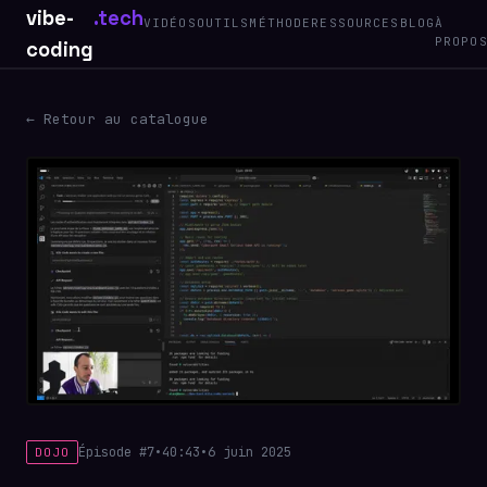
vibe-
.tech
VIDÉOS
OUTILS
MÉTHODE
RESSOURCES
BLOG
À
PROPO
coding
← Retour au catalogue
Épisode #7
•
40:43
•
6 juin 2025
DOJO