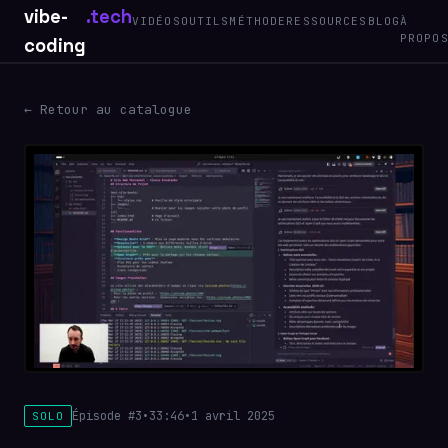
vibe-
.tech
VIDÉOS
OUTILS
MÉTHODE
RESSOURCES
BLOG
À
PROPO
coding
← Retour au catalogue
Épisode #3
•
33:46
•
1 avril 2025
SOLO