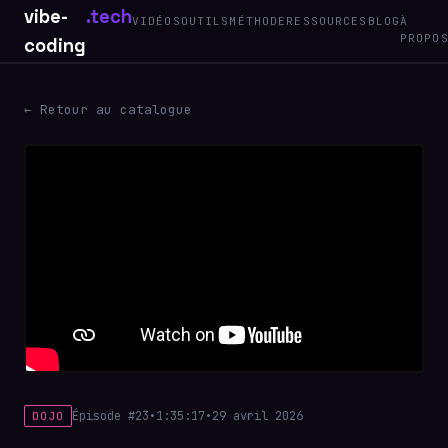
vibe-
.tech
VIDÉOS
OUTILS
MÉTHODE
RESSOURCES
BLOG
À
PROPO
coding
← Retour au catalogue
Épisode #23
•
1:35:17
•
29 avril 2026
DOJO