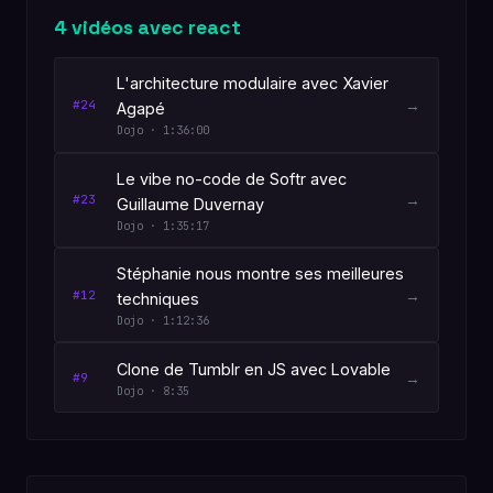
4 vidéos avec react
L'architecture modulaire avec Xavier
→
#24
Agapé
Dojo · 1:36:00
Le vibe no-code de Softr avec
→
#23
Guillaume Duvernay
Dojo · 1:35:17
Stéphanie nous montre ses meilleures
→
#12
techniques
Dojo · 1:12:36
Clone de Tumblr en JS avec Lovable
→
#9
Dojo · 8:35