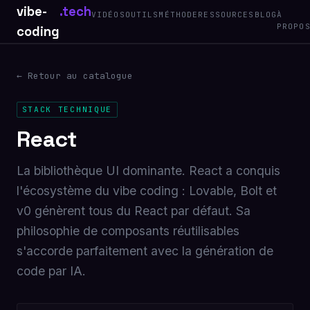
vibe-
.tech
VIDÉOS
OUTILS
MÉTHODE
RESSOURCES
BLOG
À
PROPO
coding
← Retour au catalogue
STACK TECHNIQUE
React
La bibliothèque UI dominante. React a conquis
l'écosystème du vibe coding : Lovable, Bolt et
v0 génèrent tous du React par défaut. Sa
philosophie de composants réutilisables
s'accorde parfaitement avec la génération de
code par IA.