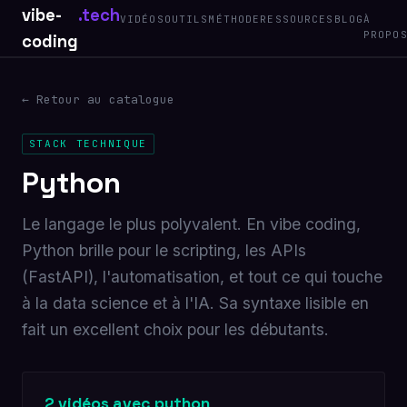
vibe-
.tech
VIDÉOS
OUTILS
MÉTHODE
RESSOURCES
BLOG
À
PROPO
coding
← Retour au catalogue
STACK TECHNIQUE
Python
Le langage le plus polyvalent. En vibe coding,
Python brille pour le scripting, les APIs
(FastAPI), l'automatisation, et tout ce qui touche
à la data science et à l'IA. Sa syntaxe lisible en
fait un excellent choix pour les débutants.
2 vidéos avec python