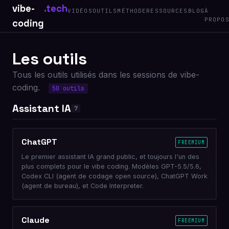
vibe-
.tech
VIDÉOS
OUTILS
MÉTHODE
RESSOURCES
BLOG
À
PROPO
coding
Les outils
Tous les outils utilisés dans les sessions de vibe-
coding.
50 outils
Assistant IA
7
ChatGPT
FREEMIUM
Le premier assistant IA grand public, et toujours l'un des
plus complets pour le vibe coding. Modèles GPT-5.5/5.6,
Codex CLI (agent de codage open source), ChatGPT Work
(agent de bureau), et Code Interpreter.
Claude
FREEMIUM