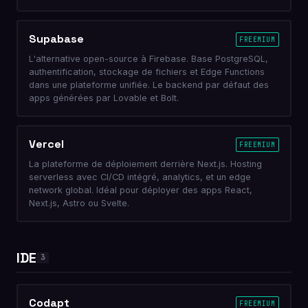
Supabase
FREEMIUM
L'alternative open-source à Firebase. Base PostgreSQL,
authentification, stockage de fichiers et Edge Functions
dans une plateforme unifiée. Le backend par défaut des
apps générées par Lovable et Bolt.
Vercel
FREEMIUM
La plateforme de déploiement derrière Next.js. Hosting
serverless avec CI/CD intégré, analytics, et un edge
network global. Idéal pour déployer des apps React,
Next.js, Astro ou Svelte.
IDE
3
Codapt
FREEMIUM