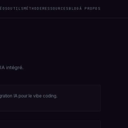
ÉOS
OUTILS
MÉTHODE
RESSOURCES
BLOG
À PROPOS
IA intégré.
ation IA pour le vibe coding.