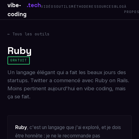
vibe-
.tech
VIDÉOS
OUTILS
MÉTHODE
RESSOURCES
BLOG
À
PROPO
coding
← Tous les outils
Ruby
GRATUIT
Un langage élégant qui a fait les beaux jours des
startups. Twitter a commencé avec Ruby on Rails.
Moins pertinent aujourd'hui en vibe coding, mais
ça se fait.
Ruby
, c'est un langage que j'ai exploré, et je dois
être honnête : je ne le recommande pas