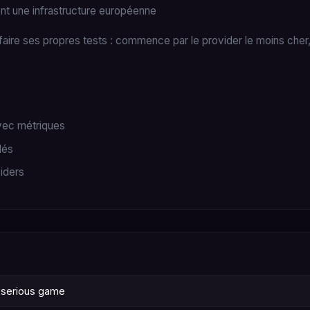
ent une infrastructure européenne
re ses propres tests : commence par le provider le moins cher, e
avec métriques
lés
iders
n serious game