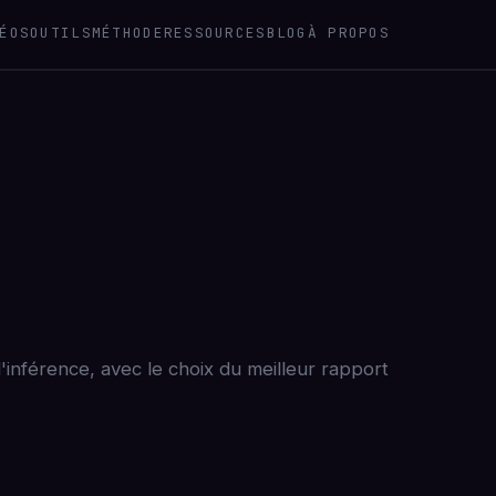
ÉOS
OUTILS
MÉTHODE
RESSOURCES
BLOG
À PROPOS
inférence, avec le choix du meilleur rapport