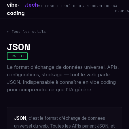
vibe-
.tech
VIDÉOS
OUTILS
MÉTHODE
RESSOURCES
BLOG
À
PROPO
coding
← Tous les outils
JSON
GRATUIT
Le format d'échange de données universel. APIs,
configurations, stockage — tout le web parle
JSON. Indispensable à connaître en vibe coding
pour comprendre ce que l'IA génère.
JSON
, c'est le format d'échange de données
universel du web. Toutes les APIs parlent JSON, et