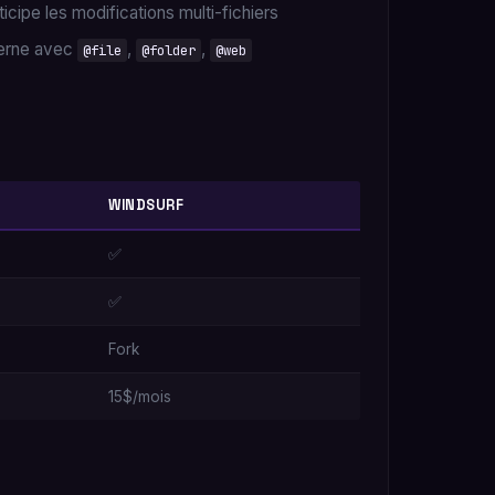
icipe les modifications multi-fichiers
terne avec
,
,
@file
@folder
@web
WINDSURF
✅
✅
Fork
15$/mois