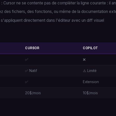
e
: Cursor ne se contente pas de compléter la ligne courante : il ant
ez des fichiers, des fonctions, ou même de la documentation ex
s'appliquent directement dans l'éditeur avec un diff visuel
CURSOR
COPILOT
✅
❌
✅ Natif
⚠️ Limité
✅
Extension
20$/mois
10$/mois