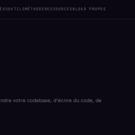
ÉOS
OUTILS
MÉTHODE
RESSOURCES
BLOG
À PROPOS
endre votre codebase, d'écrire du code, de