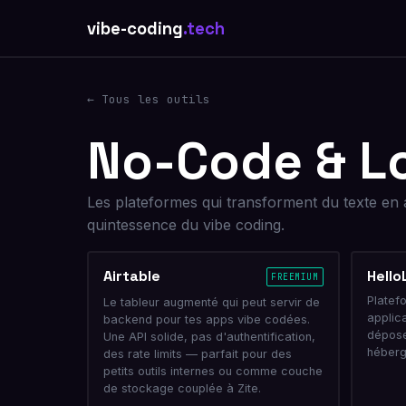
vibe-coding
.tech
← Tous les outils
No-Code & L
Les plateformes qui transforment du texte en 
quintessence du vibe coding.
Airtable
Hello
FREEMIUM
Platef
Le tableur augmenté qui peut servir de
applic
backend pour tes apps vibe codées.
dépose
Une API solide, pas d'authentification,
héberg
des rate limits — parfait pour des
petits outils internes ou comme couche
de stockage couplée à Zite.