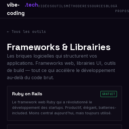
vibe-
.tech
VIDÉOS
OUTILS
MÉTHODE
RESSOURCES
BLOG
À
PROPO
coding
← Tous les outils
Frameworks & Librairies
Les briques logicielles qui structurent vos
applications. Frameworks web, librairies UI, outils
de build — tout ce qui accélère le développement
au-delà du code brut.
Ruby on Rails
GRATUIT
Le framework web Ruby qui a révolutionné le
développement des startups. Productif, élégant, batteries-
included. Moins central aujourd'hui, mais toujours utilisé.